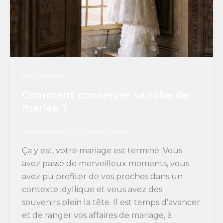
Non classé
Comment conserver sa robe de
mariée ?
ManonAdmin
/
19 janvier 2023
Ça y est, votre mariage est terminé. Vous
avez passé de merveilleux moments, vous
avez pu profiter de vos proches dans un
contexte idyllique et vous avez des
souvenirs plein la tête. Il est temps d’avancer
et de ranger vos affaires de mariage, à