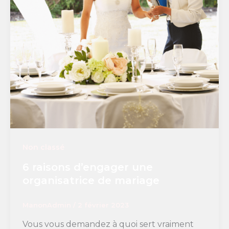
Non classé
6 raisons d’engager une
organisatrice de mariage
ManonAdmin
/
2 février 2023
Vous vous demandez à quoi sert vraiment