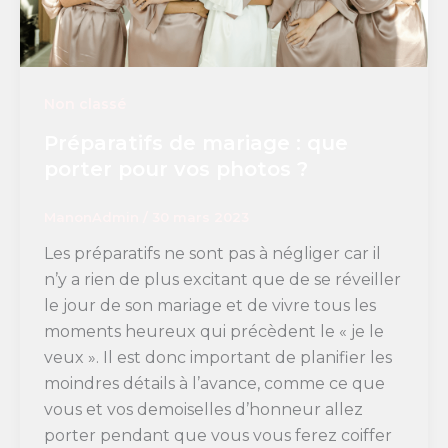
Non classé
Préparatifs de mariage : que
porter pour vos photos ?
ManonAdmin
/
30 mars 2023
Les préparatifs ne sont pas à négliger car il
n’y a rien de plus excitant que de se réveiller
le jour de son mariage et de vivre tous les
moments heureux qui précèdent le « je le
veux ». Il est donc important de planifier les
moindres détails à l’avance, comme ce que
vous et vos demoiselles d’honneur allez
porter pendant que vous vous ferez coiffer