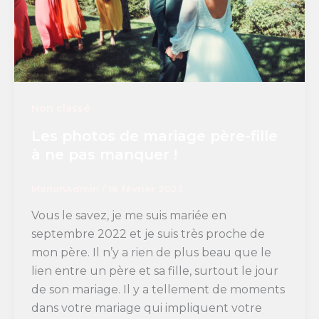
Non classé
Les photos de mariage père-fille
à ne pas manquer !
ManonAdmin
/
16 février 2023
Vous le savez, je me suis mariée en
septembre 2022 et je suis très proche de
mon père. Il n’y a rien de plus beau que le
lien entre un père et sa fille, surtout le jour
de son mariage. Il y a tellement de moments
dans votre mariage qui impliquent votre