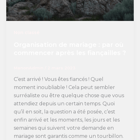
Non classé
Organisation de mariage : par où
commencer après les fiançailles ?
ManonAdmin
/
2 mars 2023
C’est arrivé ! Vous êtes fiancés ! Quel
moment inoubliable ! Cela peut sembler
surréaliste ou être quelque chose que vous
attendiez depuis un certain temps. Quoi
qu’il en soit, la question a été posée, c’est
enfin arrivé et les moments, les jours et les
semaines qui suivent votre demande en
mariage sont garantis comme un tourbillon.