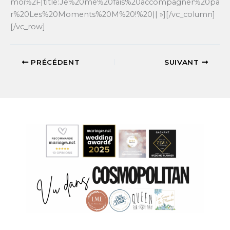
moi%2F|title:Je%20me%20fais%20accompagner%20pa
r%20Les%20Moments%20M%20!%20|| »][/vc_column]
[/vc_row]
PRÉCÉDENT
SUIVANT