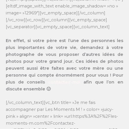
[eltdf_image_with_text enable_image_shadow= »no »
image= »12969″][vc_empty_space][/vc_column]
[/vc_row][vc_row][vc_column][vc_empty_space]
[vc_separator][vc_empty_space][vc_column_text]
En effet, si votre père est l’une des personnes les
plus importantes de votre vie, demandez à votre
photographe de vous proposer d’autres idées de
photos pour votre grand jour. Ces idées de photos
peuvent aussi être faites avec votre mère ou une
personne qui compte énormément pour vous ! Pour
plus de conseils
contactez-moi
afin que l’on en
discute ensemble 🙂
[/vc_column_text][vc_btn title= »Je me fais
accompagner par Les Moments M ! » color= »juicy-
pink » align= »center » link= »url:https%3A%2F%2Fles-
moments-m.com%2Fcontactez-