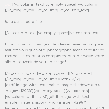
[/vc_column_text][vc_empty_space][/vc_column]
Deux
[/vc_row][vc_row][vc_column][vc_column_text]
5. La danse père-fille
[/vc_column_text][vc_empty_space][vc_column_text]
Enfin, si vous prévoyez de danser avec votre père,
assurez-vous que votre photographe sache capturer ce
moment. Ces photos complèteront à merveille votre
album souvenir de votre mariage !
[/vc_column_text][vc_empty_space][/vc_column]
[/vc_row][vc_row][vc_column width= »1/3″]
[eltdf_image_with_text enable_image_shadow= »no »
image= »12968″][vc_empty_space][/vc_column]
[vc_column width= »1/3″][eltdf_image_with_text
enable_image_shadow= »no » image= »12967″]
[vc_empty_space][/vc_column][vc_column width= »1/3″]