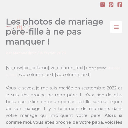
Aller
au
contenu
Les photos de mariage
père-fille à ne pas
manquer !
Par
ManonAdmin
/
16 février 2023
[vc_row][vc_column][vc_column_text]
Crédit photo
Mariage
[/vc_column_text][vc_column_text]
à Deux
Vous le savez, je me suis mariée en septembre 2022 et
je suis très proche de mon père. Il n’y a rien de plus
beau que le lien entre un père et sa fille, surtout le jour
de son mariage. Il y a tellement de moments dans
votre mariage qui impliquent votre père.
Alors si
comme moi, vous êtes proche de votre papa, voici les