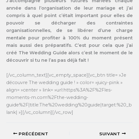
J’accompagne plusieurs futures mariées chaque
année dans l’organisation de leur mariage et j’ai
compris à quel point c’était important pour elles de
pouvoir se décharger des contraintes
organisationnelles, de se libérer d’une charge
mentale pour profiter à 100% du moment présent
mais aussi des préparatifs. C’est pour cela que j’ai
créé The Wedding Guide alors c’est le moment de le
découvrir si tu ne l’as pas déjà fait !
[/vc_column_text][vc_empty_space][vc_btn title= »Je
découvre The wedding guide ! » color= »juicy-pink »
align= »center » link= »url:https%3A%2F%2Fles-
moments-m.com%2Fthe-wedding-
guide%2F|title:The%20wedding%20guide|target:%20_b
lank| »][/vc_column][/vc_row]
PRÉCÉDENT
SUIVANT