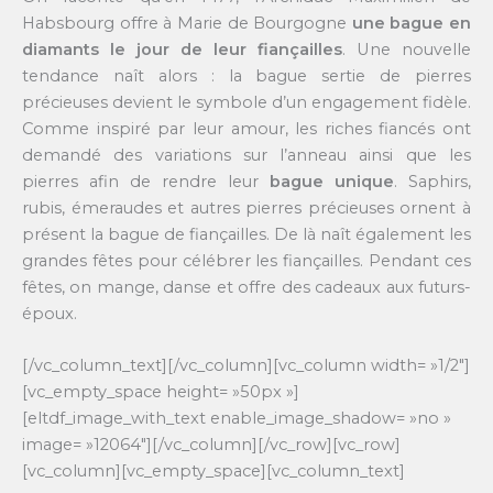
Habsbourg offre à Marie de Bourgogne
une bague en
diamants le jour de leur fiançailles
. Une nouvelle
tendance naît alors : la bague sertie de pierres
précieuses devient le symbole d’un engagement fidèle.
Comme inspiré par leur amour, les riches fiancés ont
demandé des variations sur l’anneau ainsi que les
pierres afin de rendre leur
bague unique
. Saphirs,
rubis, émeraudes et autres pierres précieuses ornent à
présent la bague de fiançailles. De là naît également les
grandes fêtes pour célébrer les fiançailles. Pendant ces
fêtes, on mange, danse et offre des cadeaux aux futurs-
époux.
[/vc_column_text][/vc_column][vc_column width= »1/2″]
[vc_empty_space height= »50px »]
[eltdf_image_with_text enable_image_shadow= »no »
image= »12064″][/vc_column][/vc_row][vc_row]
[vc_column][vc_empty_space][vc_column_text]