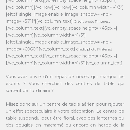
[/vc_column_text][vc_empty_space height= »35px »]
[/vc_column][/vc_row][vc_row][vc_column width= »1/3″]
[eltdf_single_image enable_image_shadow= »no »
image= »5711″][vc_column_text]
Crédit photo Pinterest
[/vc_column_text][vc_empty_space height= »43px »]
[/vc_column][vc_column width= »1/3″]
[eltdf_single_image enable_image_shadow= »no »
image= »6060″][vc_column_text]
Crédit photo Pinterest
[/vc_column_text][vc_empty_space height= »43px »]
[/vc_column][vc_column width= »1/3″][vc_column_text]
Vous avez envie d’un repas de noces qui marque les
esprits ? Vous cherchez des centres de table qui
sortent de l’ordinaire ?
Misez donc sur un centre de table aérien pour rajouter
un effet spectaculaire à votre décoration. Le centre de
table suspendu peut être floral, avec des lanternes ou
des bougies, en macramé ou encore en herbe de la