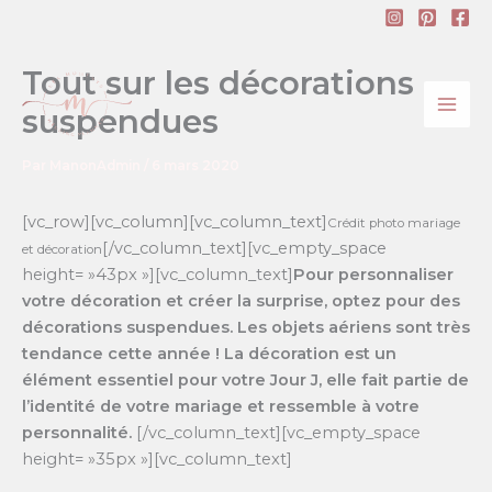
Aller
au
contenu
Tout sur les décorations
suspendues
Par
ManonAdmin
/
6 mars 2020
[vc_row][vc_column][vc_column_text]
Crédit photo mariage
[/vc_column_text][vc_empty_space
et décoration
height= »43px »][vc_column_text]
Pour personnaliser
votre décoration et créer la surprise, optez pour des
décorations suspendues. Les objets aériens sont très
tendance cette année ! La décoration est un
élément essentiel pour votre Jour J, elle fait partie de
l’identité de votre mariage et ressemble à votre
personnalité.
[/vc_column_text][vc_empty_space
height= »35px »][vc_column_text]