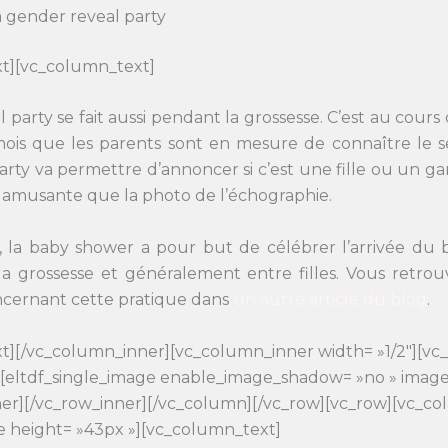
a gender reveal party
t][vc_column_text]
 party se fait aussi pendant la grossesse. C’est au cours
ois que les parents sont en mesure de connaître le s
arty va permettre d’annoncer si c’est une fille ou un g
t amusante que la photo de l’échographie.
 la baby shower a pour but de célébrer l’arrivée du bé
la grossesse et généralement entre filles. Vous retrou
ncernant cette pratique dans
un autre article du blog
.
t][/vc_column_inner][vc_column_inner width= »1/2″][v
][eltdf_single_image enable_image_shadow= »no » image
er][/vc_row_inner][/vc_column][/vc_row][vc_row][vc_c
 height= »43px »][vc_column_text]