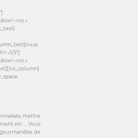
″]
adow= »no »
_text]
lumn_text]
Crédit
= »1/3″]
adow= »no »
xt][/vc_column]
y_space
onnalisés, mettre
nement etc … Vous
e gourmandise de