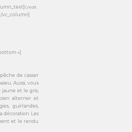
lumn_text]
Crédit
[/vc_column]
bottom »]
empêche de casser
ïeu. Aussi, vous
aune et le gris,
bien alterner et
es, guirlandes,
a décoration. Les
ment et le rendu