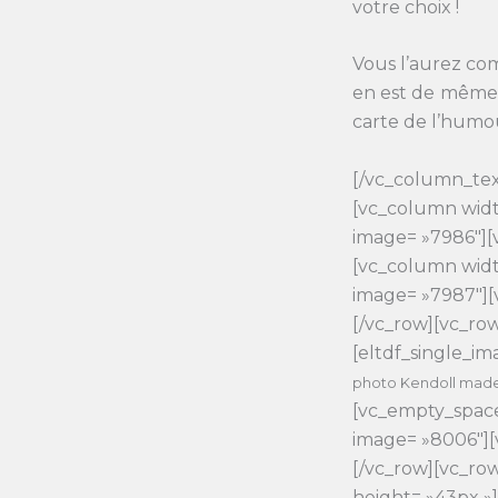
votre choix !
Vous l’aurez com
en est de même p
carte de l’humou
[/vc_column_tex
[vc_column widt
image= »7986″][
[vc_column widt
image= »7987″][
[/vc_row][vc_ro
[eltdf_single_i
photo Kendoll mad
[vc_empty_space
image= »8006″]
[/vc_row][vc_r
height= »43px »