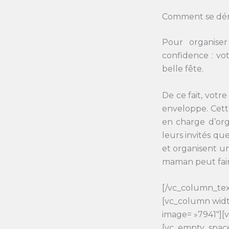
Comment se dér
Pour organise
confidence : vo
belle fête.
De ce fait, votr
enveloppe. Cett
en charge d’org
leurs invités qu
et organisent u
maman peut fair
[/vc_column_tex
[vc_column widt
image= »7941″][
[vc_empty_space