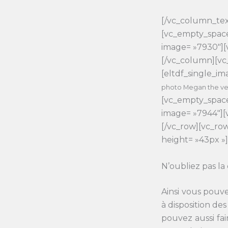
[/vc_column_tex
[vc_empty_space
image= »7930″][
[/vc_column][vc
[eltdf_single_i
photo Megan the 
[vc_empty_space
image= »7944″][
[/vc_row][vc_r
height= »43px »
N’oubliez pas la
Ainsi vous pouve
à disposition de
pouvez aussi fa