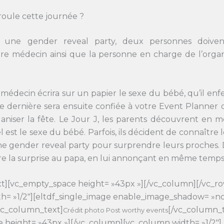
oule cette journée ?
r une gender reveal party, deux personnes doiven
tre médecin ainsi que la personne en charge de l’organ
e médecin écrira sur un papier le sexe du bébé, qu’il e
e dernière sera ensuite confiée à votre Event Planner 
aniser la fête. Le Jour J, les parents découvrent e
el est le sexe du bébé. Parfois, ils décident de connaître
ne gender reveal party pour surprendre leurs proches
e la surprise au papa, en lui annonçant en même temps 
t][vc_empty_space height= »43px »][/vc_column][/vc_ro
h= »1/2″][eltdf_single_image enable_image_shadow= »no
vc_column_text]
[/vc_column_t
Crédit photo Post worthy events
 height= »43px »][/vc_column][vc_column width= »1/2″]