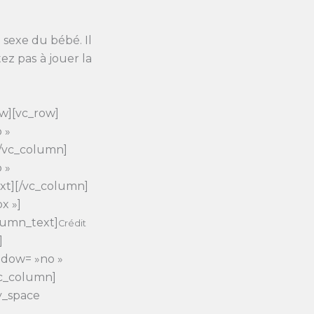
 sexe du bébé. Il
ez pas à jouer la
w][vc_row]
 »
[/vc_column]
 »
xt][/vc_column]
x »]
lumn_text]
Crédit
]
adow= »no »
vc_column]
y_space