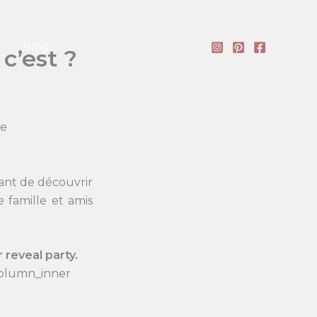
Blog
c’est ?
ce
ant de découvrir
 famille et amis
reveal party.
column_inner