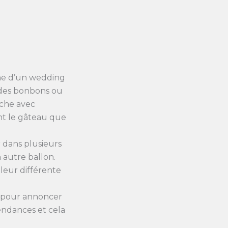
rme d’un wedding
 des bonbons ou
rche avec
nt le gâteau que
 dans plusieurs
 autre ballon.
uleur différente
le pour annoncer
endances et cela