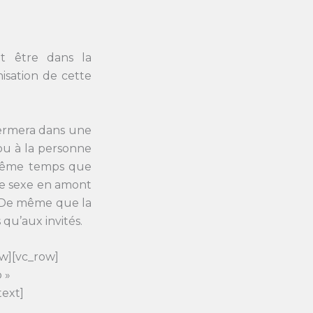
t être dans la
isation de cette
nfermera dans une
ou à la personne
n même temps que
 le sexe en amont
. De même que la
qu’aux invités.
w][vc_row]
 »
ext]