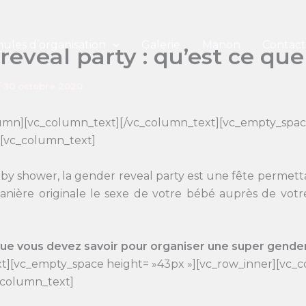
ules d’organisation
Galerie
Manon
Contact
eveal party : qu’est ce que 
/
30 octobre 2020
lumn][vc_column_text][/vc_column_text][vc_empty_spa
][vc_column_text]
aby shower, la gender reveal party est une fête permett
anière originale le sexe de votre bébé auprès de votre
e vous devez savoir pour organiser une super gender 
t][vc_empty_space height= »43px »][vc_row_inner][vc_
c_column_text]