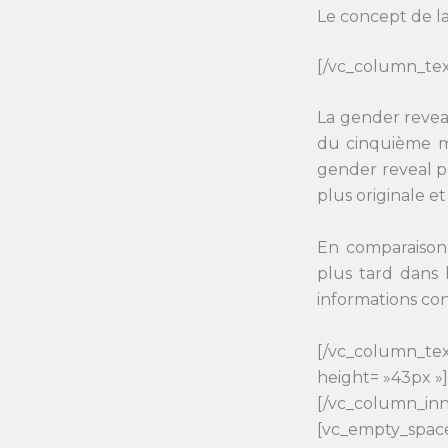
Le concept de l
[/vc_column_tex
La gender reveal
du cinquième m
gender reveal p
plus originale e
En comparaison,
plus tard dans 
informations co
[/vc_column_tex
height= »43px »
[/vc_column_inn
[vc_empty_space