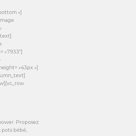
bottom »]
_image
o
text]
e
= »7933″]
e
height= »43px »]
lumn_text]
.
ow][vc_row
shower. Proposez
s pots bébé,