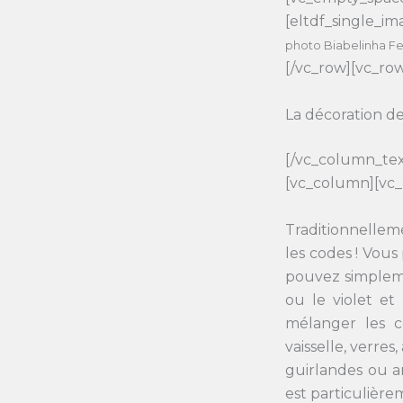
[eltdf_single_i
photo Biabelinha Fe
[/vc_row][vc_ro
La décoration d
[/vc_column_tex
[vc_column][vc
Traditionnelleme
les codes ! Vou
pouvez simpleme
ou le violet et
mélanger les c
vaisselle, verre
guirlandes ou a
est particulièrem