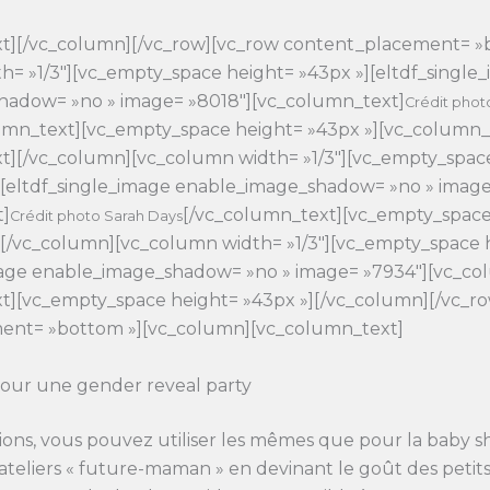
t][/vc_column][/vc_row][vc_row content_placement= »
h= »1/3″][vc_empty_space height= »43px »][eltdf_single
hadow= »no » image= »8018″][vc_column_text]
Crédit phot
umn_text][vc_empty_space height= »43px »][vc_column_
t][/vc_column][vc_column width= »1/3″][vc_empty_spac
][eltdf_single_image enable_image_shadow= »no » image
t]
[/vc_column_text][vc_empty_spac
Crédit photo Sarah Days
][/vc_column][vc_column width= »1/3″][vc_empty_space 
mage enable_image_shadow= »no » image= »7934″][vc_co
t][vc_empty_space height= »43px »][/vc_column][/vc_r
ent= »bottom »][vc_column][vc_column_text]
pour une gender reveal party
ions, vous pouvez utiliser les mêmes que pour la baby 
s ateliers « future-maman » en devinant le goût des petit