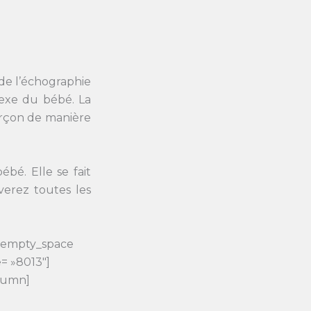
 de l’échographie
exe du bébé. La
arçon de manière
bé. Elle se fait
verez toutes les
c_empty_space
= »8013″]
olumn]