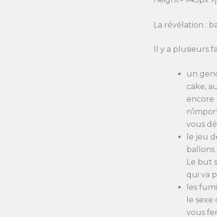
La révélation : 
Il y a plusieurs 
un gend
cake, a
encore 
n’impor
vous dé
le jeu 
ballons
Le but s
qui va 
les fum
le sexe
vous fe