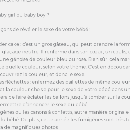
baby girl ou baby boy ?
façons de révéler le sexe de votre bébé :
er cake : c’est un gros gâteau, qui peut prendre la fo
u glaçage neutre. Il renferme dans son cœur, un coulis,
une génoise de couleur bleu ou rose. Bien sûr, cela ma
te quelle couleur, selon votre thème. C’est en découpa
couvrirez la couleur, et donc le sexe.
des fléchettes : enfermez des paillettes de même couleur
 et la couleur choisie pour le sexe de votre bébé dans un
era de faire éclater les ballons jusqu’à tomber sur la co
permettre d’annoncer le sexe du bébé.
igènes ou les canons à confettis, autre manière origina
 du bébé. De plus, cette année les fumigènes sont très t
ra de magnifiques photos.