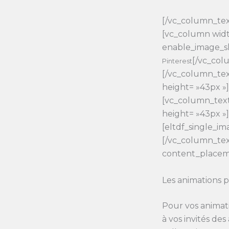
[/vc_column_tex
[vc_column widt
enable_image_s
[/vc_col
Pinterest
[/vc_column_tex
height= »43px »
[vc_column_tex
height= »43px »
[eltdf_single_i
[/vc_column_tex
content_placem
Les animations 
Pour vos animat
à vos invités de