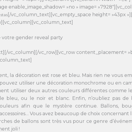
mage enable_image_shadow= »no » image= »7928″][vc_co
[/vc_column_text][vc_empty_space height= »43px »]
stas
w][vc_column][vc_column_text]
e votre gender reveal party
t][/vc_column][/vc_row][vc_row content_placement= »
_column_text]
nt, la décoration est rose et bleu. Mais rien ne vous 
s pouvez utiliser une décoration monochrome ou en cama
nt utiliser deux autres couleurs différentes comme le j
 le bleu, ou le noir et blanc. Enfin, n’oubliez pas de 
ouleurs afin que le mystère continue. Ballons, bougi
s, accessoires… Vous avez beaucoup de choix concernant l
rches de ballons sont très vus pour ce genre d’événe
ent joli !