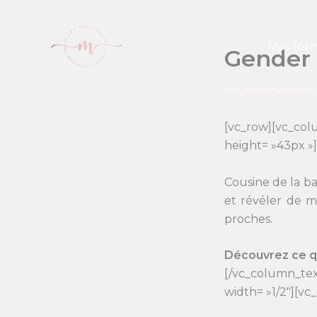
Aller
au
contenu
Mes form
Gender r
Par
ManonAdmin
[vc_row][vc_co
height= »43px »
Cousine de la b
et révéler de m
proches.
Découvrez ce qu
[/vc_column_tex
width= »1/2″][v