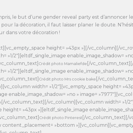
pris, le but d’une gender reveal party est d’annoncer le
our la décoration, il faut laisser planer le doute. N’hésit
r dans votre décoration !
t][vc_empty_space height= »43px »][/vc_column][/vc_ro
h= »1/2″][eltdf_single_image enable_image_shadow= »no
vc_column_text]
[/vc_column_text]
Crédit photo Mamaliefde
h= »1/2″][eltdf_single_image enable_image_shadow= »no
vc_column_text]
[/vc_column_te
Crédit photo Mrs cookie bake
w][vc_column width= »1/2″][vc_empty_space height= »43p
mage enable_image_shadow= »no » image= »7977″][vc_co
[/vc_column_text][/vc_column][vc_column width= »1/2″
e
 height= »43px »][eltdf_single_image enable_image_sh
[vc_column_text]
[/vc_column_text][/
Crédit photo Pinterest
ow content_placement= »bottom »][vc_column][vc_empt
][vc_column_text]