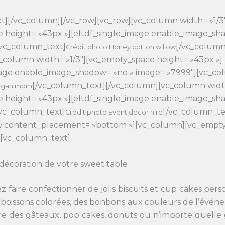
t][/vc_column][/vc_row][vc_row][vc_column width= »1/3
 height= »43px »][eltdf_single_image enable_image_sh
vc_column_text]
[/vc_column
Crédit photo Honey cotton willow
_column width= »1/3″][vc_empty_space height= »43px »]
mage enable_image_shadow= »no » image= »7999″][vc_co
[/vc_column_text][/vc_column][vc_column width
vegan mom
 height= »43px »][eltdf_single_image enable_image_sh
vc_column_text]
[/vc_column_te
Crédit photo Event decor hire
ow content_placement= »bottom »][vc_column][vc_empt
][vc_column_text]
 décoration de votre sweet table
z faire confectionner de jolis biscuits et cup cakes pers
s boissons colorées, des bonbons aux couleurs de l’évé
ire des gâteaux, pop cakes, donuts ou n’importe quell