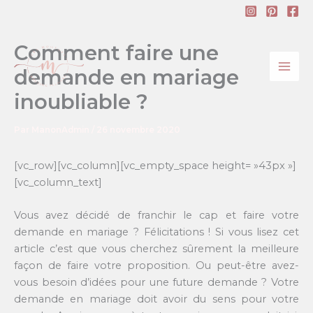
Aller
au
contenu
Comment faire une
demande en mariage
inoubliable ?
Par
ManonAdmin
/
26 novembre 2020
[vc_row][vc_column][vc_empty_space height= »43px »]
[vc_column_text]
Vous avez décidé de franchir le cap et faire votre
demande en mariage ? Félicitations ! Si vous lisez cet
article c’est que vous cherchez sûrement la meilleure
façon de faire votre proposition. Ou peut-être avez-
vous besoin d’idées pour une future demande ? Votre
demande en mariage doit avoir du sens pour votre