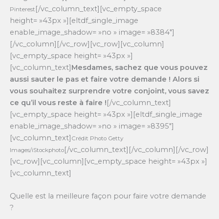
[/vc_column_text][vc_empty_space
Pinterest
height= »43px »][eltdf_single_image
enable_image_shadow= »no » image= »8384″]
[/vc_column][/vc_row][vc_row][vc_column]
[vc_empty_space height= »43px »]
[vc_column_text]
Mesdames, sachez que vous pouvez
aussi sauter le pas et faire votre demande ! Alors si
vous souhaitez surprendre votre conjoint, vous savez
ce qu’il vous reste à faire !
[/vc_column_text]
[vc_empty_space height= »43px »][eltdf_single_image
enable_image_shadow= »no » image= »8395″]
[vc_column_text]
Crédit Photo Getty
[/vc_column_text][/vc_column][/vc_row]
Images/iStockphoto
[vc_row][vc_column][vc_empty_space height= »43px »]
[vc_column_text]
Quelle est la meilleure façon pour faire votre demande
?